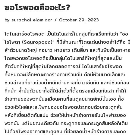
ซอโรพอดคืออะไร?
by
surachai eiamlaor
October 29, 2023
ไดโนเสาร์ซอโรพอด เป็นไดโนเสาร์ในกลุ่มที่เราเรียกกันว่า “ซอ
โรโพดา (Sauropoda)” ที่มีลักษณะที่โดดเด่นน่าจดจำได้คือ มี
ลำตัวขนาดใหญ่ คอยาว หางยาว เดินสี่ขา และกินพืชเป็นอาหาร
โดยพวกซอโรพอดถือเป็นกลุ่มไดโนเสาร์ที่ใหญ่ที่สุดและเป็น
สัตว์บกที่ใหญ่ที่สุดในโลกตลอดการณ์ ไดโนเสาร์ซอโรพอด
ทั้งหมดจะมีลักษณะทางร่างกายร่วมกัน คือมีหัวขนาดเล็กและ
ช่วงลำคอที่ยาวถ่วงน้ำหนักด้านหางที่ยาวเช่นกัน และมีช่วงท้อง
ที่หนัก ค้ำยันด้วยขาทั้งสี่ใต้ลำตัวที่ตั้งตรงเหมือนกับเสา ทำให้
ร่างกายของพวกมันเหมือนคานที่สมดุลขนาดยักษ์นั่นเอง ทั้ง
ช่วงหัวไหล่และสะโพกของซอโรพอดประกอบด้วยกระดูกสัน
หลังที่เชื่อมติดกันแน่น ช่วยให้น้ำหนักร่างกายอันมโหฬารของ
พวกมัน แต่ในขณะเดียวกัน กระดูกคอและกระดูกสันหลังก็เต็ม
ไปด้วยโพรงอากาศและถุงลม ที่ช่วยลดน้ำหนักร่างกายและคง