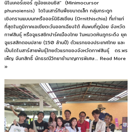
นิโมเคอร์เซอร์ ภูน้อยเอนซิส” (Minimocursor
phunoiensis) ไดโนเสาร์กินพืชขนาดเล็ก กลุ่มกระดูก
เชิงกรานแบบนกหรือออร์นิธิสเชียน (Ornithischia) ที่เก่าแก่
ที่สุดในภูมิภาคเอเชียตะวันออกเฉียงใต้ ค้นพบที่ภูน้อย จังหวัด
กาฬสินธุ์ หรือจูแรสซิกปาร์คเมืองไทย ในหมวดหินภูกระดึง ยุค
จูแรสสิกตอนปลาย (150 ล้านปี) ตัวแรกของประเทศไทย และ
เป็นไดโนสาร์สายพันธุ์ไทยตัวแรกของจังหวัดกาฬสินธุ์ ดร.พร
เพ็ญ จันทสิทธิ์ นักธรณีวิทยาชำนาญการพิเศษ…
Read More
»